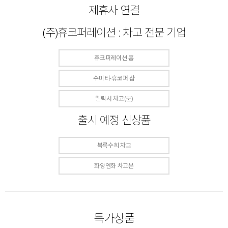
제휴사 연결
(주)휴코퍼레이션 : 차고 전문 기업
휴코퍼레이션 홈
수미티-휴코퍼 샵
엘릭서 차고(분)
출시 예정 신상품
복록수희 차고
화양연화 차고분
특가상품