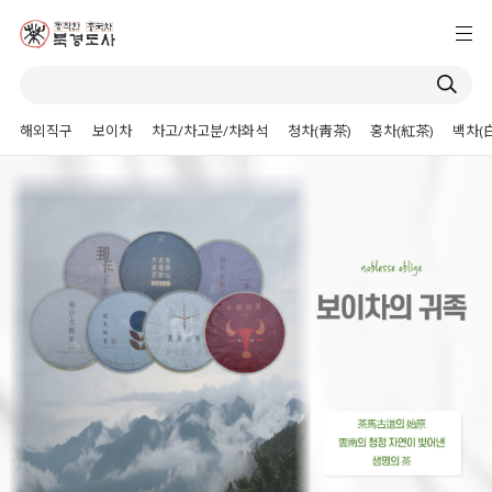
해외직구
보이차
차고/차고분/차화석
청차(靑茶)
홍차(紅茶)
백차(