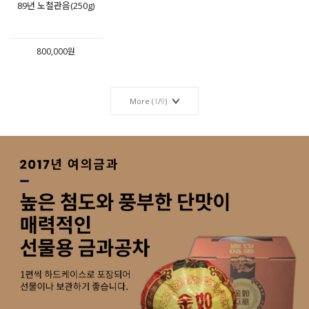
89년 노철관음(250g)
800,000원
More (
1
/
9
)