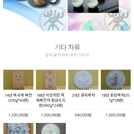
기타 차류
청차/홍차/백차/흑차/기타차
14년 백사계 복전
08년 익양차창 특
18년 포랑백차(35
20년 경곡백차
(300g*60편)
제복전차 황금수지
7g*28편)
련(900g*24편)
1,200,000원
1,500,000원
1,800,000원
940,000원