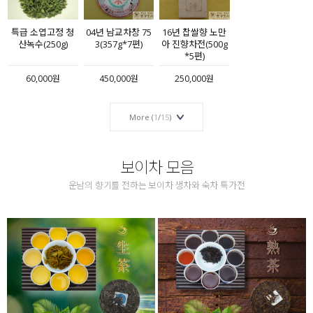
특급 소엽고정 청
04년 남교차창 75
16년 찹쌀향 노만
산녹수(250g)
3(357g*7편)
아 진향차전(500g
*5편)
60,000원
450,000원
250,000원
More (
1
/
15
)
보이차 모음
운남의 향기를 전하는 보이차 생차와 숙차 특가전