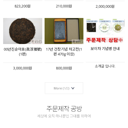
823,200원
210,000원
2,000,000원
보이차 기념병 안내
00년진순아호(眞淳雅號)
17년 건창기념 차고전(1
(1편)
편 470g 이상)
소개글 입니다.
3,000,000원
800,000원
More (
1
/
2
)
주문제작 공방
세상에 오직 하나뿐인 그대를 위하여