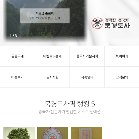
1
/
3
공동구매
이벤트&경매
중국차기본지식
茶이야기
이용후기
공지사항
제휴안내
고객문의
북경도사픽 랭킹 5
중국차 전문가가 엄선한 베스트 셀렉션