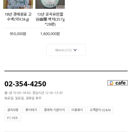
13년 공곡유란空
18년 경매원료 고
谷幽蘭 백차(357g
수백(약9.5kg)
*28편)
1,800,000원
950,000원
More (
1
/
2
)
02-354-4250
월~금 10:00~18:00, 점심시간 12:30~13:30
토요일, 일요일, 공휴일 휴무
공지사항
茶이야기
중국차 기본지식
이용후기
고객문의 (Q&A)
PC VER.