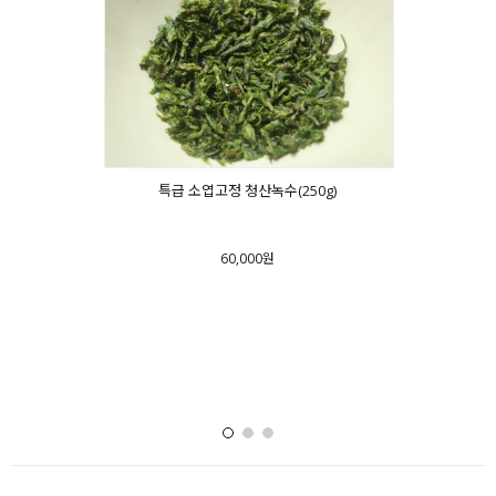
특급 소엽고정 청산녹수(250g)
500g*5편)
04년 
60,000원