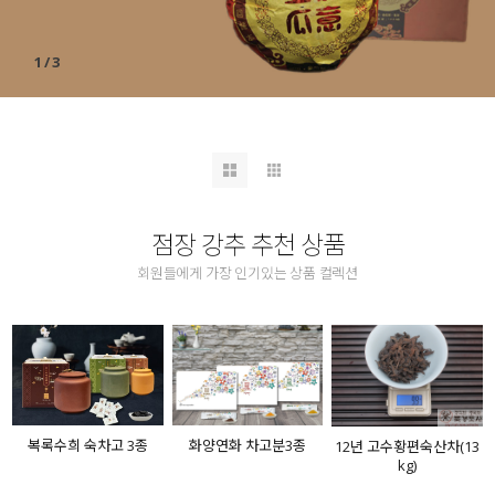
1
/
3
점장 강추 추천 상품
회원들에게 가장 인기있는 상품 컬렉션
복록수희 숙차고 3종
화양연화 차고분3종
12년 고수황편숙산차(13
kg)