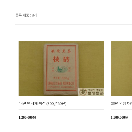
등록 제품 : 8개
14년 백사계 복전 (300g*60편)
08년 익양차창
1,200,000원
1,500,000원