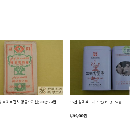
 특제복전차 황금수지련(900g*24편)
15년 삼학육보차 초심(150g*24통)
1,200,000원