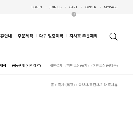
LOGIN
JOIN US
CART
ORDER
MYPAGE
0
제휴안내
주문제작
다구 맞춤제작
자사호 주문제작
제작
공동구매 (사전예약)
개인결제
이벤트상품(차)
이벤트상품(다구)
홈
흑차 (黑茶)
육보차/복전차/기타 흑차류
>
>