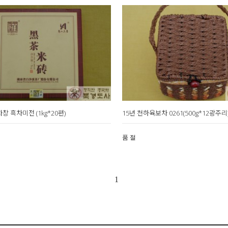
창 흑차미전 (1kg*20편)
15년 천하육보차 0261(500g*12광주리
품 절
1