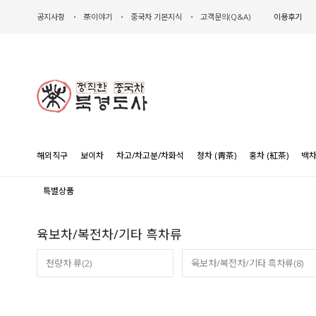
공지사항
茶이야기
중국차 기본지식
고객문의(Q&A)
이용후기
해외직구
보이차
차고/차고분/차화석
청차 (靑茶)
홍차 (紅茶)
백차
특별상품
육보차/복전차/기타 흑차류
천량차 류(2)
육보차/복전차/기타 흑차류(8)