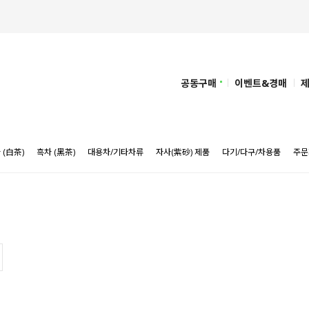
공동구매
이벤트&경매
 (白茶)
흑차 (黑茶)
대용차/기타차류
자사(紫砂) 제품
다기/다구/차용품
주문