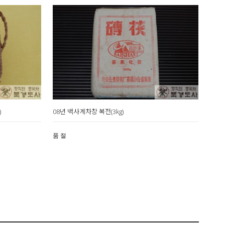
)
08년 백사계차창 복전(3kg)
품 절