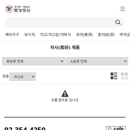
해외직구
보이차
차고/차고분/차화석
청차(靑茶)
홍차(紅茶)
백차(
자사(紫砂) 제품
정렬
상품 준비중 입니다.
02-354-4250