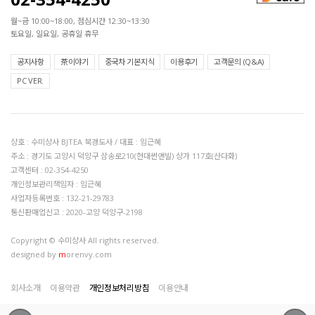
월~금 10:00~18:00, 점심시간 12:30~13:30
토요일, 일요일, 공휴일 휴무
공지사항
茶이야기
중국차 기본지식
이용후기
고객문의 (Q&A)
PC VER.
상호 : 수미상사 BJTEA 북경도사 / 대표 : 임근혜
주소 : 경기도 고양시 덕양구 삼송로210(현대썬앤빌) 상가 117호(산다화)
고객센터 : 02-354-4250
개인정보관리책임자 : 임근혜
사업자등록번호 : 132-21-29783
통신판매업신고 : 2020-고양 덕양구-2198
Copyright © 수미상사 All rights reserved.
designed by
m
orenvy.com
회사소개
이용약관
개인정보처리방침
이용안내