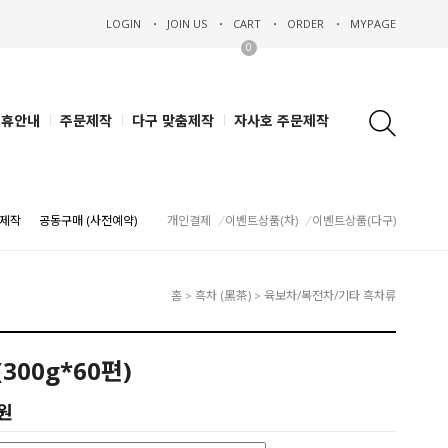
LOGIN
JOIN US
CART
ORDER
MYPAGE
0
제휴안내
주문제작
다구 맞춤제작
자사호 주문제작
제작
공동구매 (사전예약)
개인결제
이벤트상품(차)
이벤트상품(다구)
홈
흑차 (黑茶)
육보차/복전차/기타 흑차류
>
>
300g*60편)
0원