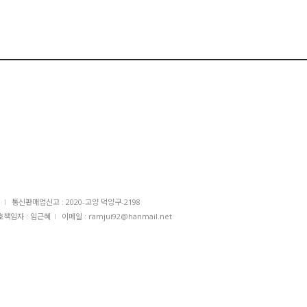
I
통신판매업신고 : 2020-고양 덕양구-2198
책임자 : 임근혜
I
이메일 : ramjui92@hanmail.net