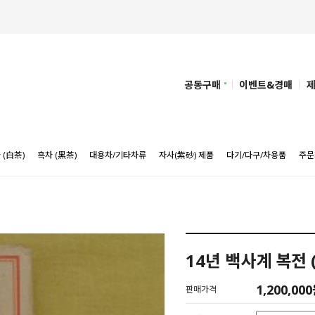
공동구매
이벤트&경매
 (白茶)
흑차 (黑茶)
대용차/기타차류
자사(紫砂) 제품
다기/다구/차용품
주문
14년 백사계 복전 (
1,200,00
판매가격