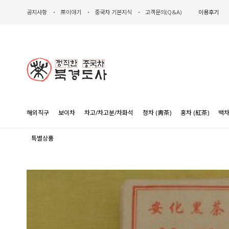
공지사항
茶이야기
중국차 기본지식
고객문의(Q&A)
이용후기
해외직구
보이차
차고/차고분/차화석
청차 (靑茶)
홍차 (紅茶)
백차
특별상품