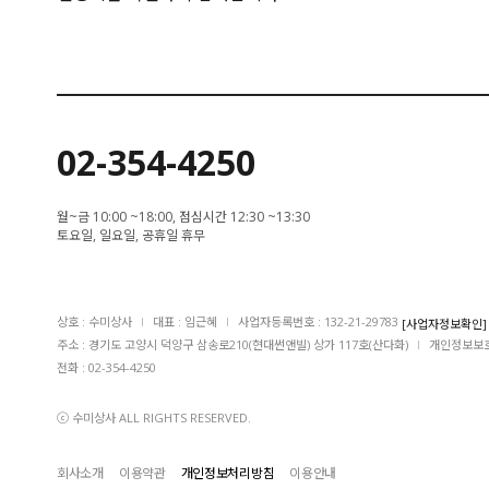
02-354-4250
월~금 10:00 ~18:00, 점심시간 12:30 ~13:30
토요일, 일요일, 공휴일 휴무
상호 : 수미상사
I
대표 : 임근혜
I
사업자등록번호 : 132-21-29783
[사업자정보확인]
주소 : 경기도 고양시 덕양구 삼송로210(현대썬앤빌) 상가 117호(산다화)
I
개인정보보호
전화 : 02-354-4250
ⓒ 수미상사 ALL RIGHTS RESERVED.
회사소개
이용약관
개인정보처리방침
이용안내