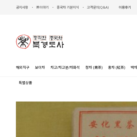
공지사항
茶이야기
중국차 기본지식
고객문의(Q&A)
이용후기
해외직구
보이차
차고/차고분/차화석
청차 (靑茶)
홍차 (紅茶)
백차
특별상품