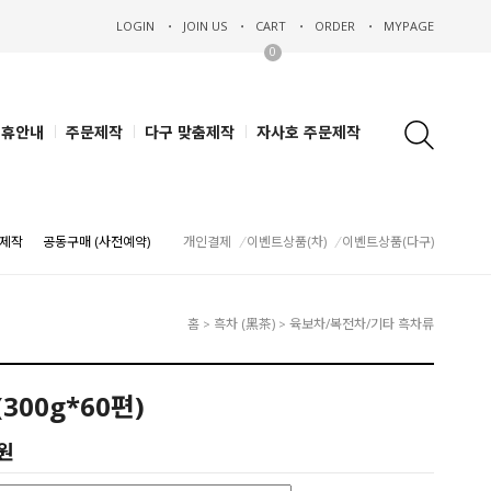
LOGIN
JOIN US
CART
ORDER
MYPAGE
0
제휴안내
주문제작
다구 맞춤제작
자사호 주문제작
제작
공동구매 (사전예약)
개인결제
이벤트상품(차)
이벤트상품(다구)
홈
흑차 (黑茶)
육보차/복전차/기타 흑차류
>
>
300g*60편)
0원