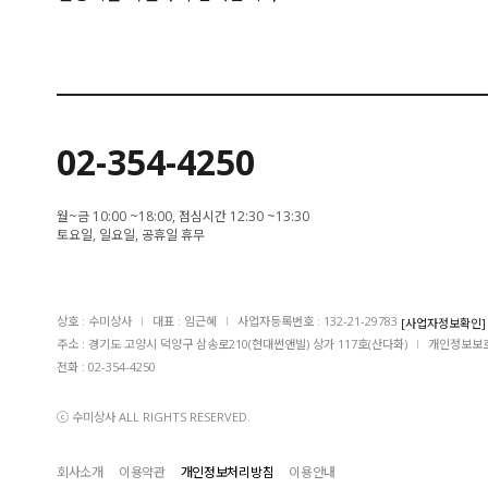
02-354-4250
월~금 10:00 ~18:00, 점심시간 12:30 ~13:30
토요일, 일요일, 공휴일 휴무
상호 : 수미상사
I
대표 : 임근혜
I
사업자등록번호 : 132-21-29783
[사업자정보확인]
주소 : 경기도 고양시 덕양구 삼송로210(현대썬앤빌) 상가 117호(산다화)
I
개인정보보호
전화 : 02-354-4250
ⓒ 수미상사 ALL RIGHTS RESERVED.
회사소개
이용약관
개인정보처리방침
이용안내