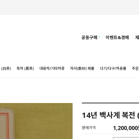
공동구매
이벤트&경매
 (白茶)
흑차 (黑茶)
대용차/기타차류
자사(紫砂) 제품
다기/다구/차용품
주문
14년 백사계 복전 (
1,200,00
판매가격