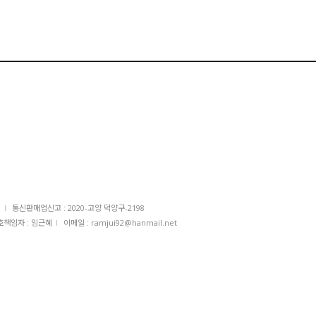
I
통신판매업신고 : 2020-고양 덕양구-2198
책임자 : 임근혜
I
이메일 : ramjui92@hanmail.net