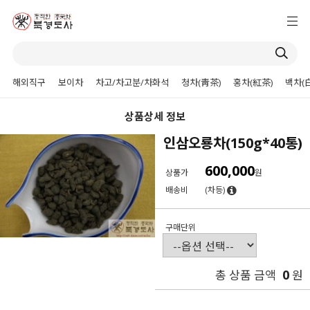
해외직구
보이차
차고/차고분/차화석
청차(靑茶)
홍차(紅茶)
백차(
상품상세 정보
인삼오룡차(150g*40통)
600,000
상품가
원
배송비
(차등)
구매단위
0
총 상품 금액
원