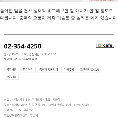
풀어진 잎을 건차 상태와 비교해보면 잘 매치가 안 될 정도로
다릅니다. 중국의 오룡차 제작 기술은 좀 놀라운 데가 있습니다.
02-354-4250
월~금 10:00~18:00, 점심시간 12:30~13:30
토요일, 일요일, 공휴일 휴무
공지사항
茶이야기
중국차 기본지식
이용후기
고객문의 (Q&A)
PC VER.
상호 : 수미상사 BJTEA 북경도사 / 대표 : 임근혜
주소 : 경기도 고양시 덕양구 삼송로210(현대썬앤빌) 상가 117호(산다화)
고객센터 : 02-354-4250
개인정보관리책임자 : 임근혜