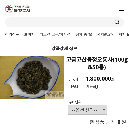
해외직구
보이차
차고/차고분/차화석
청차(靑茶)
홍차(紅茶)
백차(
상품상세 정보
고급고산동정오룡차(100g
&50통)
1,800,000
상품가
원
배송비
(차등)
구매단위
0
총 상품 금액
원