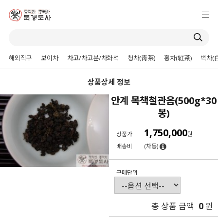
해외직구
보이차
차고/차고분/차화석
청차(靑茶)
홍차(紅茶)
백차(
상품상세 정보
안계 목책철관음(500g*30
봉)
1,750,000
상품가
원
배송비
(차등)
구매단위
0
총 상품 금액
원