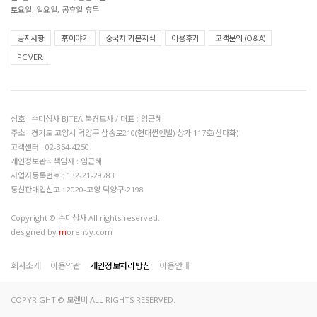
토요일, 일요일, 공휴일 휴무
공지사항
茶이야기
중국차 기본지식
이용후기
고객문의 (Q&A)
PC VER.
상호 : 수미상사 BJTEA 북경도사 / 대표 : 임근혜
주소 : 경기도 고양시 덕양구 삼송로210(현대썬앤빌) 상가 117호(산다화)
고객센터 : 02-354-4250
개인정보관리책임자 : 임근혜
사업자등록번호 : 132-21-29783
통신판매업신고 : 2020-고양 덕양구-2198
Copyright © 수미상사 All rights reserved.
designed by
m
orenvy.com
회사소개
이용약관
개인정보처리방침
이용안내
COPYRIGHT © 모렌비 ALL RIGHTS RESERVED.