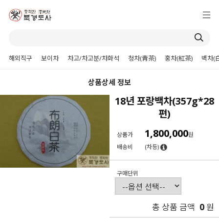
해외직구
보이차
차고/차고분/차화석
청차(靑茶)
홍차(紅茶)
백차(
상품상세 정보
18년 포랑백차(357g*28
편)
1,800,000
상품가
원
배송비
(차등)
구매단위
0
총 상품 금액
원