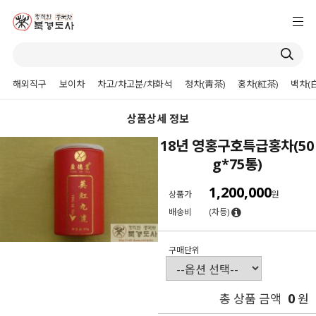
해외직구
보이차
차고/차고분/차화석
청차(靑茶)
홍차(紅茶)
백차(
상품상세 정보
18년 영홍구호특급홍차(50
g*75통)
1,200,000
상품가
원
배송비
(차등)
구매단위
0
총 상품 금액
원