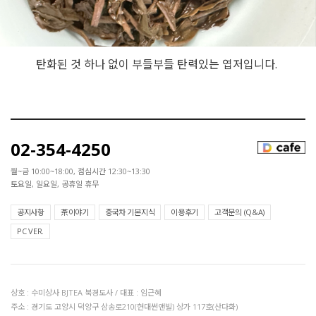
탄화된 것 하나 없이 부들부들 탄력있는 엽저입니다.
02-354-4250
월~금 10:00~18:00, 점심시간 12:30~13:30
토요일, 일요일, 공휴일 휴무
공지사항
茶이야기
중국차 기본지식
이용후기
고객문의 (Q&A)
PC VER.
상호 : 수미상사 BJTEA 북경도사 / 대표 : 임근혜
주소 : 경기도 고양시 덕양구 삼송로210(현대썬앤빌) 상가 117호(산다화)