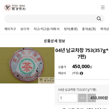
해외직구
보이차
차고/차고분/차화석
청차(靑茶)
홍차(紅茶)
백차(
상품상세 정보
04년 남교차창 753(357g*
7편)
450,000
상품가
원
배송비
(차등)
04년 남교차창 753(357g*7편)
450,000
원
+1
-1