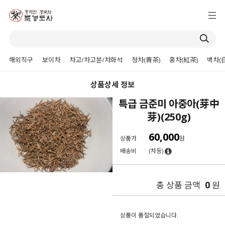
해외직구
보이차
차고/차고분/차화석
청차(靑茶)
홍차(紅茶)
백차(
상품상세 정보
특급 금준미 아중아(芽中
芽)(250g)
60,000
상품가
원
배송비
(차등)
0
총 상품 금액
원
상품이 품절되었습니다.