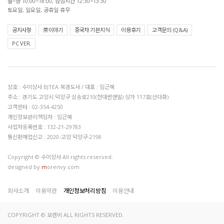
월~금 10:00~18:00, 점심시간 12:30~13:30
토요일, 일요일, 공휴일 휴무
공지사항
茶이야기
중국차 기본지식
이용후기
고객문의 (Q&A)
PC VER.
상호 : 수미상사 BJTEA 북경도사 / 대표 : 임근혜
주소 : 경기도 고양시 덕양구 삼송로210(현대썬앤빌) 상가 117호(산다화)
고객센터 : 02-354-4250
개인정보관리책임자 : 임근혜
사업자등록번호 : 132-21-29783
통신판매업신고 : 2020-고양 덕양구-2198
Copyright © 수미상사 All rights reserved.
designed by
m
orenvy.com
회사소개
이용약관
개인정보처리방침
이용안내
COPYRIGHT © 모렌비 ALL RIGHTS RESERVED.