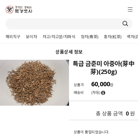
해외직구
보이차
차고/차고분/차화석
청차(靑茶)
홍차(紅茶)
백차(
상품상세 정보
특급 금준미 아중아(芽中
芽)(250g)
60,000
상품가
원
배송비
(차등)
0
총 상품 금액
원
상품이 품절되었습니다.