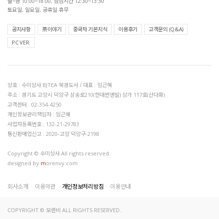
월~금 10:00~18:00, 점심시간 12:30~13:30
토요일, 일요일, 공휴일 휴무
공지사항
茶이야기
중국차 기본지식
이용후기
고객문의 (Q&A)
PC VER.
상호 : 수미상사 BJTEA 북경도사 / 대표 : 임근혜
주소 : 경기도 고양시 덕양구 삼송로210(현대썬앤빌) 상가 117호(산다화)
고객센터 : 02-354-4250
개인정보관리책임자 : 임근혜
사업자등록번호 : 132-21-29783
통신판매업신고 : 2020-고양 덕양구-2198
Copyright © 수미상사 All rights reserved.
designed by
m
orenvy.com
회사소개
이용약관
개인정보처리방침
이용안내
COPYRIGHT © 모렌비 ALL RIGHTS RESERVED.