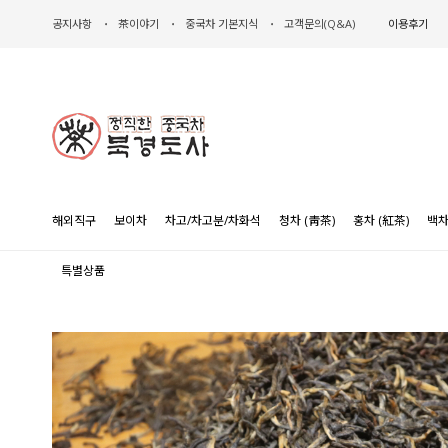
공지사항
茶이야기
중국차 기본지식
고객문의(Q&A)
이용후기
해외직구
보이차
차고/차고분/차화석
청차 (靑茶)
홍차 (紅茶)
백차
특별상품