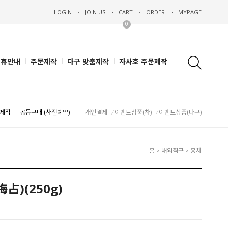
LOGIN
JOIN US
CART
ORDER
MYPAGE
0
제휴안내
주문제작
다구 맞춤제작
자사호 주문제작
제작
공동구매 (사전예약)
개인결제
이벤트상품(차)
이벤트상품(다구)
홈
해외직구
홍차
>
>
占)(250g)