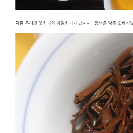
차를 우리면 꽃향기와 과일향기가 납니다. 탕색은 맑은 오렌지빛