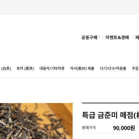
공동구매
이벤트&경매
 (白茶)
흑차 (黑茶)
대용차/기타차류
자사(紫砂) 제품
다기/다구/차용품
주문
특급 금준미 매점(梅
90,000
원
판매가격