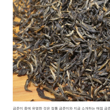
금준미 중에 유명한 것은 정통 금준미와 지금 소개하는 매점 금준