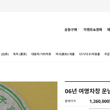
공동구매
이벤트&경매
 (白茶)
흑차 (黑茶)
대용차/기타차류
자사(紫砂) 제품
다기/다구/차용품
주문
06년 여명차창 운
1,260,00
판매가격