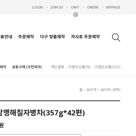
LOGIN
JOIN US
CART
ORDER
MYPAGE
0
제휴안내
주문제작
다구 맞춤제작
자사호 주문제작
제작
공동구매 (사전예약)
개인결제
이벤트상품(차)
이벤트상품(다구)
홈
보이차
보이차 (생차)
>
>
남맹해칠자병차(357g*42편)
0원