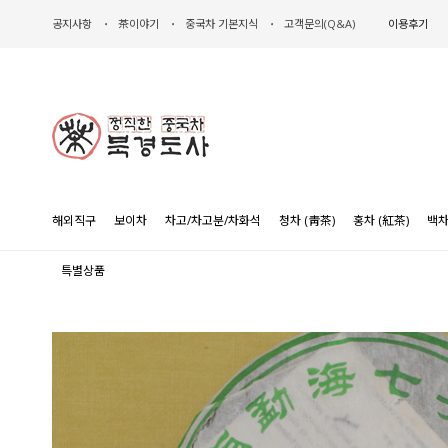
공지사항
茶이야기
중국차 기본지식
고객문의(Q&A)
이용후기
해외직구
보이차
차고/차고분/차화석
청차 (靑茶)
홍차 (紅茶)
백차
특별상품