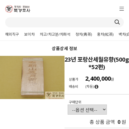
해외직구
보이차
차고/차고분/차화석
청차(靑茶)
홍차(紅茶)
백차(
상품상세 정보
23년 포랑산세월유향(500g
*52편)
2,400,000
상품가
원
배송비
(차등)
구매단위
0
총 상품 금액
원