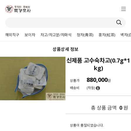
해외직구
보이차
차고/차고분/차화석
청차(靑茶)
홍차(紅茶)
백차(
상품상세 정보
신제품 고수숙차고(0.7g*1
kg)
880,000
상품가
원
배송비
(차등)
0
총 상품 금액
원
상품이 품절되었습니다.