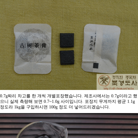
0.7g
짜리 차고를 한 개씩 개별포장했습니다
.
제조사에서는
0.7g
이라고 했
으니 실제 측량해 보면
0.7~1.0g
사이입니다
.
포장지 무게까지 평균
1.1g
정도라
1kg
을 구입하시면
100g
정도 더 넣어드리겠습니다
.