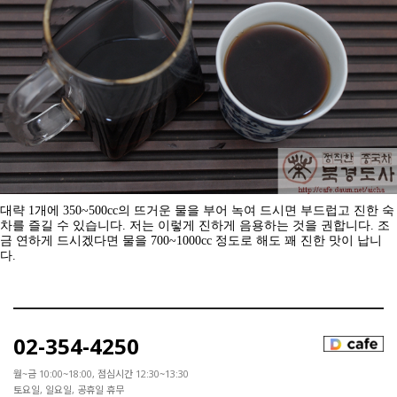
대략
1
개에
350~500cc
의 뜨거운 물을 부어 녹여 드시면 부드럽고 진한 숙
차를 즐길 수 있습니다
.
저는 이렇게 진하게 음용하는 것을 권합니다
.
조
금 연하게 드시겠다면 물을
700~1000cc
정도로 해도 꽤 진한 맛이 납니
다
.
02-354-4250
월~금 10:00~18:00, 점심시간 12:30~13:30
토요일, 일요일, 공휴일 휴무